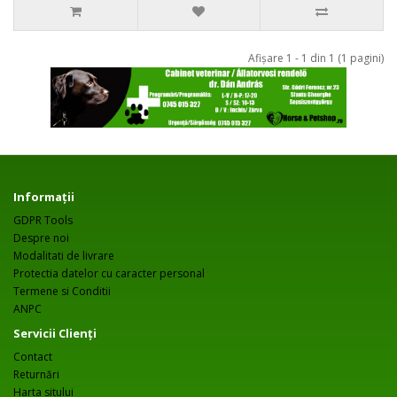
Afişare 1 - 1 din 1 (1 pagini)
Informaţii
GDPR Tools
Despre noi
Modalitati de livrare
Protectia datelor cu caracter personal
Termene si Conditii
ANPC
Servicii Clienţi
Contact
Returnări
Harta sitului