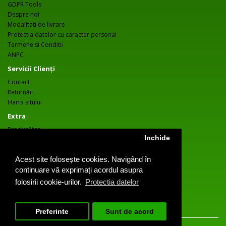
GDPR Tools
Despre noi
Modalitati de livrare
Protectia datelor cu caracter personal
Termene si Conditii
ANPC
Servicii Clienţi
Contact
Returnări
Harta sitului
Extra
Producători
Inchide
Oferte speciale
Contul meu
Acest site folosește cookies. Navigând în
Contul meu
continuare vă exprimați acordul asupra
Istoric comenzi
folosirii cookie-urilor.
Protectia datelor
Wish List
Newsletter
Preferinte
Sunt de acord