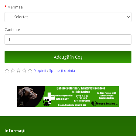
Mărimea
Cantitate
Adaugă în Coş
0 opinii
/
Spune-ţi opinia
Informaţii