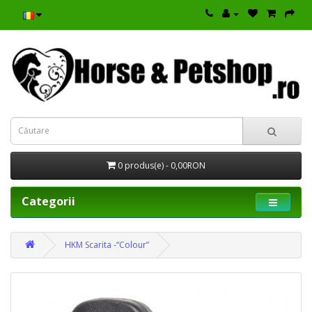
0 produs(e) - 0,00RON
Categorii
HKM Scarita -“Colour”