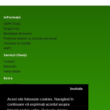
Informaţii
GDPR Tools
Despre noi
Modalitati de livrare
Protectia datelor cu caracter personal
Termene si Conditii
ANPC
Servicii Clienţi
Contact
Returnări
Harta sitului
Extra
Producători
Inchide
Oferte speciale
Contul meu
Acest site folosește cookies. Navigând în
Contul meu
continuare vă exprimați acordul asupra
Istoric comenzi