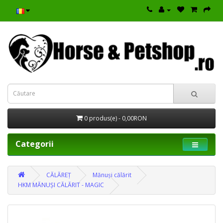
0 produs(e) - 0,00RON
Categorii
CĂLĂREȚ
Mănuși călărit
HKM MĂNUȘI CĂLĂRIT - MAGIC